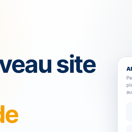
veau site
A
Pe
pl
au
de