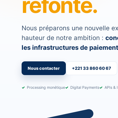
refonte.
Nous préparons une nouvelle exp
hauteur de notre ambition :
conc
les infrastructures de paiement 
Nous contacter
+221 33 860 60 67
Processing monétique
Digital Payments
APIs & I