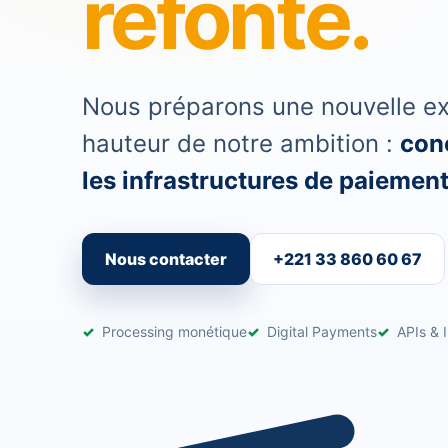
refonte.
Nous préparons une nouvelle exp
hauteur de notre ambition :
conc
les infrastructures de paiement 
Nous contacter
+221 33 860 60 67
Processing monétique
Digital Payments
APIs & I