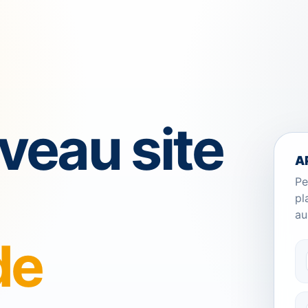
veau site
A
Pe
pl
au
de