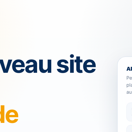
veau site
A
Pe
pl
au
de