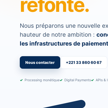
refonte.
Nous préparons une nouvelle exp
hauteur de notre ambition :
conc
les infrastructures de paiement 
Nous contacter
+221 33 860 60 67
Processing monétique
Digital Payments
APIs & I