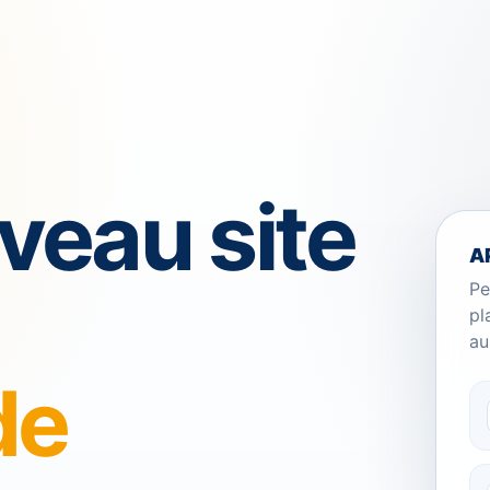
veau site
A
Pe
pl
au
de