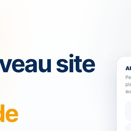
veau site
A
Pe
pl
au
de