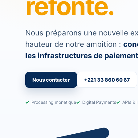
refonte.
Nous préparons une nouvelle exp
hauteur de notre ambition :
conc
les infrastructures de paiement 
Nous contacter
+221 33 860 60 67
Processing monétique
Digital Payments
APIs & I