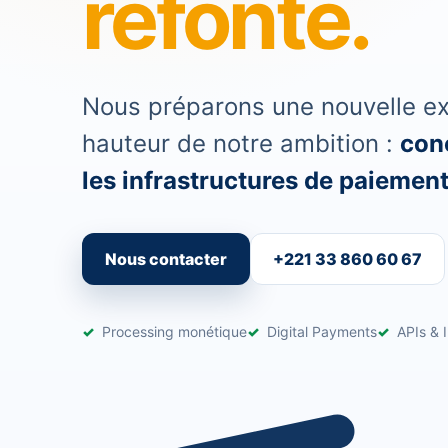
refonte.
Nous préparons une nouvelle exp
hauteur de notre ambition :
conc
les infrastructures de paiement 
Nous contacter
+221 33 860 60 67
Processing monétique
Digital Payments
APIs & I