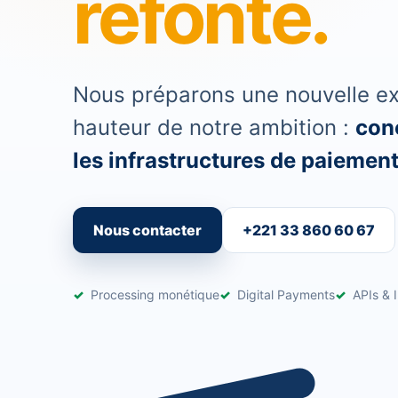
refonte.
Nous préparons une nouvelle exp
hauteur de notre ambition :
conc
les infrastructures de paiement 
Nous contacter
+221 33 860 60 67
Processing monétique
Digital Payments
APIs & I