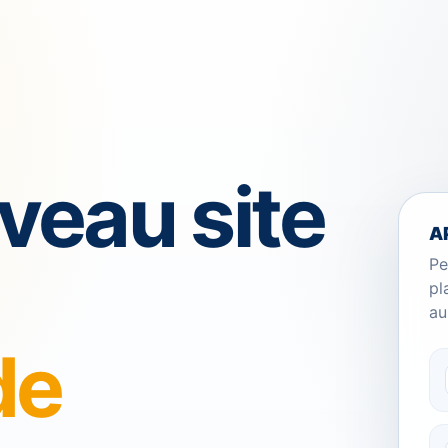
veau site
A
Pe
pl
au
de