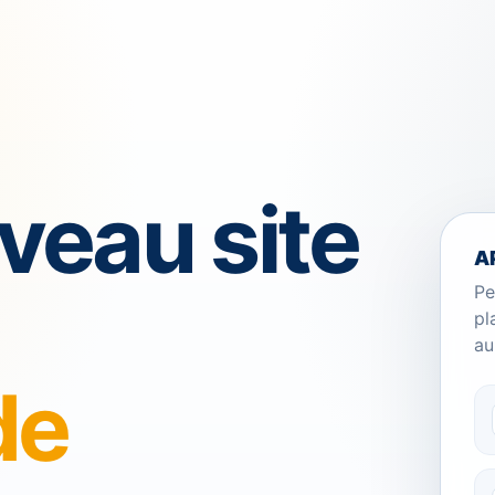
veau site
A
Pe
pl
au
de