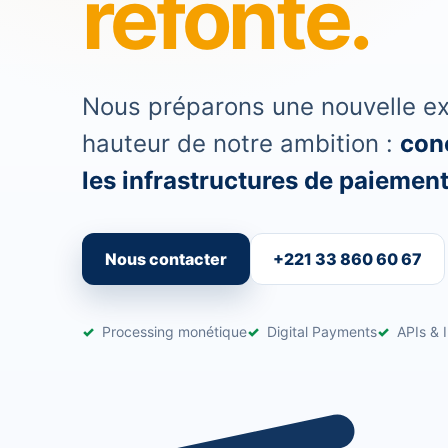
refonte.
Nous préparons une nouvelle exp
hauteur de notre ambition :
conc
les infrastructures de paiement 
Nous contacter
+221 33 860 60 67
Processing monétique
Digital Payments
APIs & I