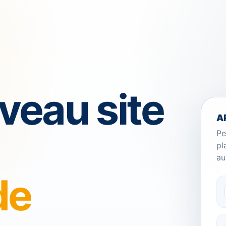
veau site
A
Pe
pl
au
de