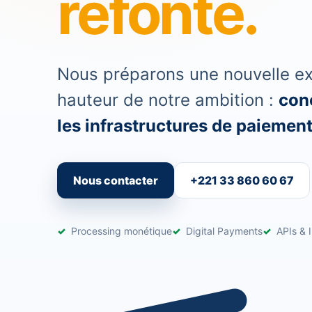
refonte.
Nous préparons une nouvelle exp
hauteur de notre ambition :
conc
les infrastructures de paiement 
Nous contacter
+221 33 860 60 67
Processing monétique
Digital Payments
APIs & I