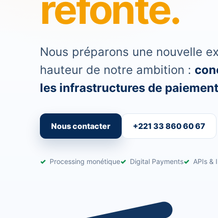
refonte.
Nous préparons une nouvelle exp
hauteur de notre ambition :
conc
les infrastructures de paiement 
Nous contacter
+221 33 860 60 67
Processing monétique
Digital Payments
APIs & I