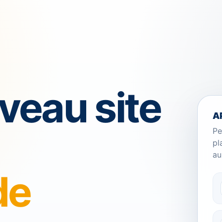
veau site
A
Pe
pl
au
de