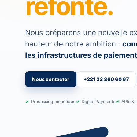
refonte.
Nous préparons une nouvelle exp
hauteur de notre ambition :
conc
les infrastructures de paiement 
Nous contacter
+221 33 860 60 67
Processing monétique
Digital Payments
APIs & I