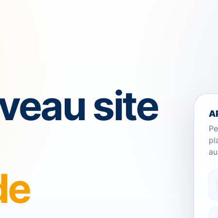
veau site
A
Pe
pl
au
de