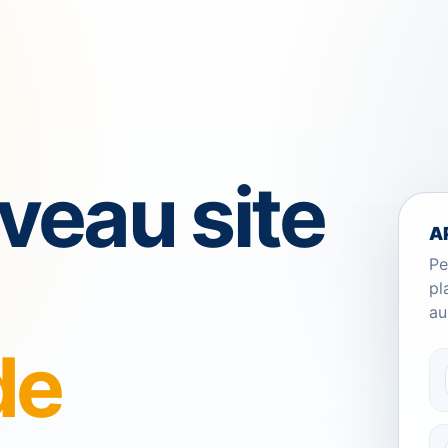
veau site
A
Pe
pl
au
de