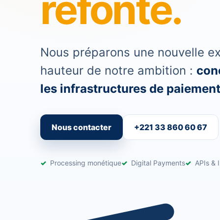
refonte.
Nous préparons une nouvelle exp
hauteur de notre ambition :
conc
les infrastructures de paiement 
Nous contacter
+221 33 860 60 67
Processing monétique
Digital Payments
APIs & I