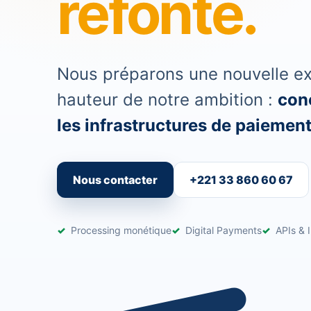
refonte.
Nous préparons une nouvelle exp
hauteur de notre ambition :
conc
les infrastructures de paiement 
Nous contacter
+221 33 860 60 67
Processing monétique
Digital Payments
APIs & I