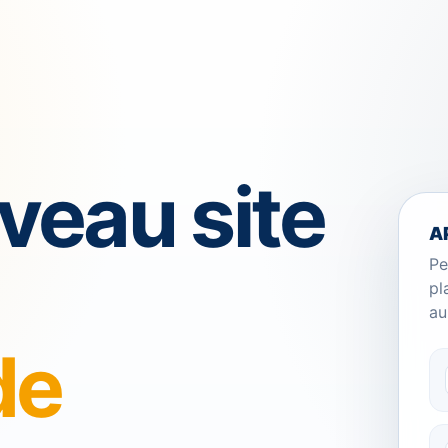
veau site
A
Pe
pl
au
de