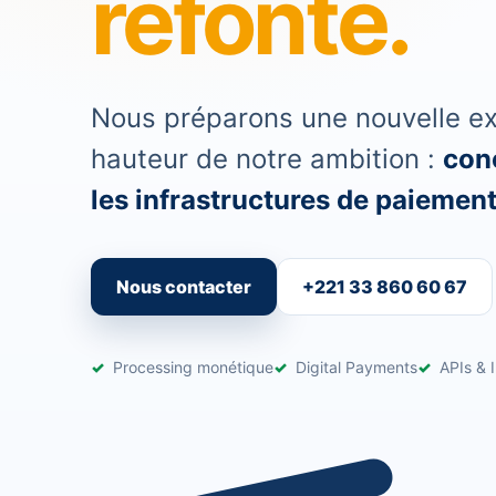
refonte.
Nous préparons une nouvelle exp
hauteur de notre ambition :
conc
les infrastructures de paiement 
Nous contacter
+221 33 860 60 67
Processing monétique
Digital Payments
APIs & I