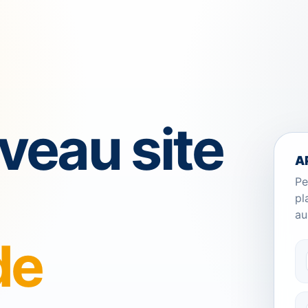
veau site
A
Pe
pl
au
de