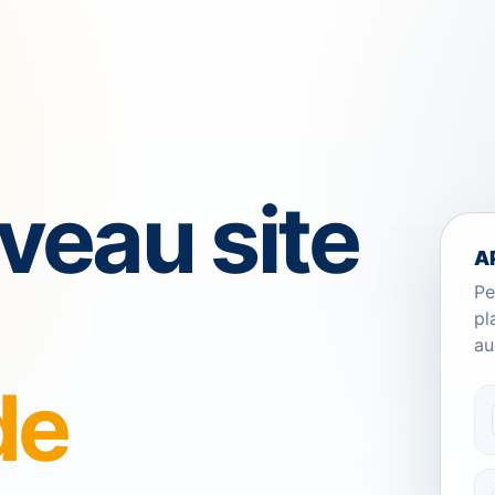
veau site
A
Pe
pl
au
de