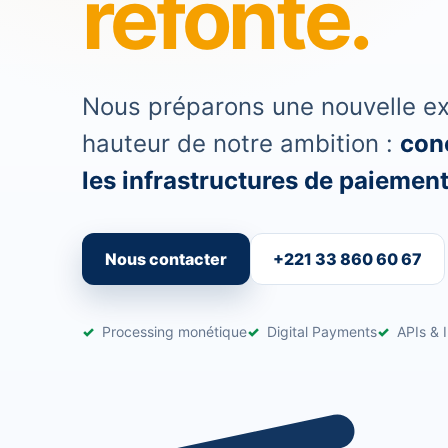
refonte.
Nous préparons une nouvelle exp
hauteur de notre ambition :
conc
les infrastructures de paiement 
Nous contacter
+221 33 860 60 67
Processing monétique
Digital Payments
APIs & I