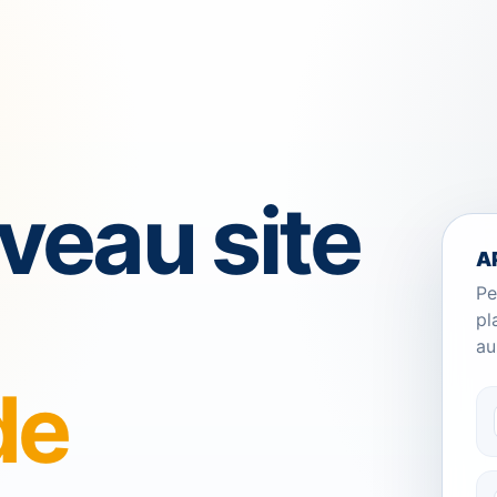
veau site
A
Pe
pl
au
de