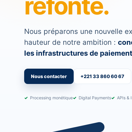
refonte.
Nous préparons une nouvelle exp
hauteur de notre ambition :
conc
les infrastructures de paiement 
Nous contacter
+221 33 860 60 67
Processing monétique
Digital Payments
APIs & I