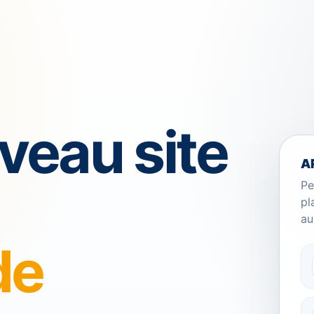
veau site
A
Pe
pl
au
de