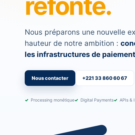
refonte.
Nous préparons une nouvelle exp
hauteur de notre ambition :
conc
les infrastructures de paiement 
Nous contacter
+221 33 860 60 67
Processing monétique
Digital Payments
APIs & I