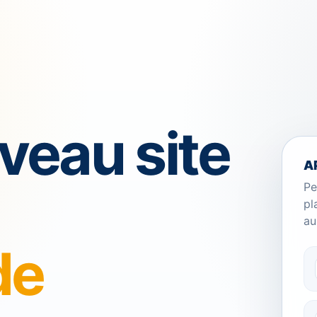
veau site
A
Pe
pl
au
de